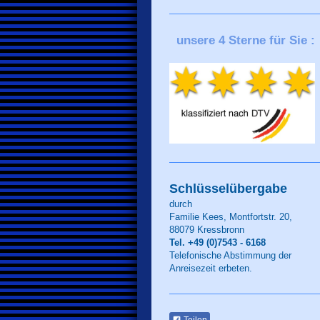
unsere 4 Sterne für Sie :
Schlüsselübergabe
durch
Familie Kees, Montfortstr. 20,
88079 Kressbronn
Tel. +49 (0)7543 - 6168
Telefonische Abstimmung der
Anreisezeit erbeten.
Teilen