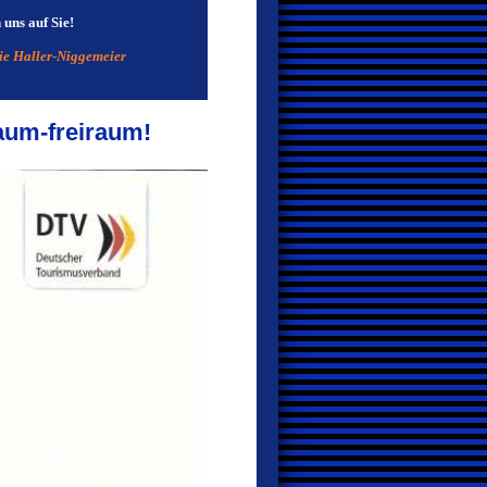
uns auf Sie!
e Haller-Niggemeier
aum-freiraum!