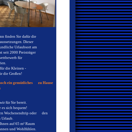
n finden Sie dafür die
ussetzungen. Dieser
undliche
Urlaubsort am
 seit 2000 Preisträger
ttbewerb für
ien.
ür die Kleinen -
r die Großen!
och ein gemütliches zu Hause
m
r für Sie bereit.
es sich bequem!
den Wochenendtrip oder den
 Urlaub.
Ihnen auf 65 m² Raum
nen und Wohlfühlen.