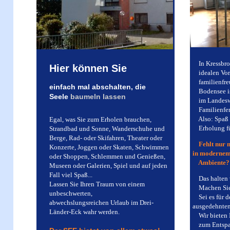
In Kressbron
Hier können Sie
idealen Vora
familienfre
einfach mal abschalten,
die
Bodensee ist
Seele
baumeln
lassen
im Landeswe
Familienfer
Also: Spaß f
Egal, was Sie zum Erholen brauchen,
Erholung fü
Strandbad und Sonne, Wanderschuhe
und
Berge, Rad- oder Skifahren, Theater oder
Fehlt nur n
Konzerte, Joggen oder Skaten, Schwimmen
in moderne
oder Shoppen, Schlemmen und Genießen,
Ambiente?
Museen oder Galerien,
Spiel und auf jeden
Fall viel Spaß...
Das halten wi
Lassen Sie Ihren Traum von einem
Machen Sie 
unbeschwerten,
Sei es für 
abwechslungsreichen Urlaub im Drei-
ausgedehnten
Länder-Eck wahr werden.
Wir bieten 
zum Entspan