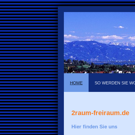
HOME
SO WERDEN SIE W
2raum-freiraum.de
Hier finden Sie uns