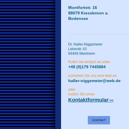
Montfortstr. 16
88079 Kressbronn a.
Bodensee
___________________________________
___
Dr. Haller-Niggemeier
Leberstr. 43
69469 Weinheim
Rufen Sie einfach an unter
+49 (0)179 7445884
schreiben Sie uns eine Mail an:
haller-niggemeier@web.de
oder
nutzen Sie unser
Kontaktformular
>>
KONTAKT